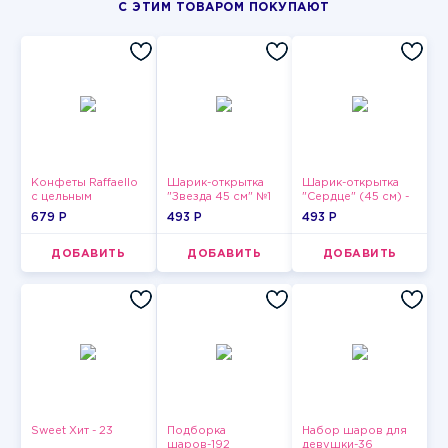
С ЭТИМ ТОВАРОМ ПОКУПАЮТ
Конфеты Raffaello
Шарик-открытка
Шарик-открытка
с цельным
"Звезда 45 см" №1
"Сердце" (45 см) -
миндальным
2
679 P
493 P
493 P
орехом в
кокосовой
обсыпке 150 г
ДОБАВИТЬ
ДОБАВИТЬ
ДОБАВИТЬ
Sweet Хит - 23
Подборка
Набор шаров для
шаров-192
девушки-36