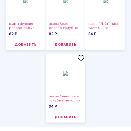
шары Фуксия-
шары Бело-
шары "Лайт" микс-
розово-белые
розово-голубые
пастельные
пастельные
пастельные
82 P
82 P
84 P
ДОБАВИТЬ
ДОБАВИТЬ
шары Сине-бело-
голубые металлик
94 P
ДОБАВИТЬ