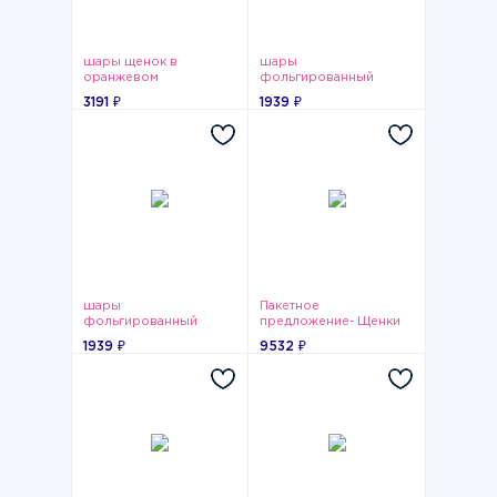
шары щенок в
шары
оранжевом
фольгированный
щенок в розовом
3191 ₽
1939 ₽
шары
Пакетное
фольгированный
предложение- Щенки
щенок в желтом
1939 ₽
9532 ₽