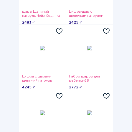
шары Щенячий
Цифра-шар с
патруль Чейз Ходячка
щенячьим патрулем
2483 ₽
2425 ₽
Цифра с шарами
Набор шаров для
щенячий патруль
ребенка-28
4245 ₽
2772 ₽