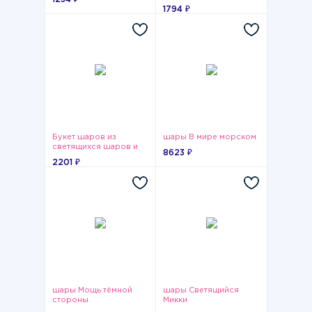
1794 ₽
Букет шаров из
шары В мире морском
светящихся шаров и
8623 ₽
сердца
2201 ₽
шары Мощь тёмной
шары Светящийся
стороны
Микки