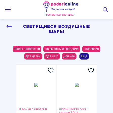
Бесплатная доставка
СВЕТЯЩИЕСЯ ВОЗДУШНЫЕ
ШАРЫ
Шары с конфетти
На выписку из роддома
Годовасия
Для детей
Для него
Для неё
Еще
Шарики с Диодами
шары Светящееся
сердце 30см