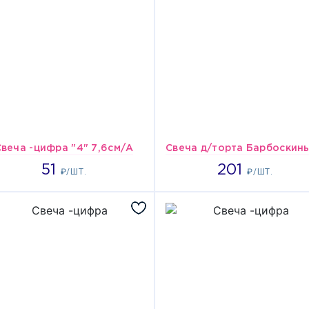
Свеча -цифра "4" 7,6см/A
51
201
51
201
₽/ШТ.
₽/ШТ.