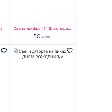
Свеча -цифра "2" Розовое золото 4,5см/V
Свеча -цифра "5" Блестящая 7,6см/V
50
50
₽/ШТ.