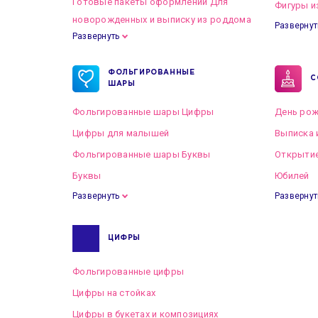
Готовые пакеты оформлений Для
Фигуры и
новорожденных и выписку из роддома
Развернут
Развернуть
Готовые пакеты оформлений на Свадьбу
ФОЛЬГИРОВАННЫЕ
С
ШАРЫ
Фольгированные шары Цифры
День рож
Цифры для малышей
Выписка 
Фольгированные шары Буквы
Открытие
Буквы
Юбилей
Развернуть
Развернут
ЦИФРЫ
Фольгированные цифры
Цифры на стойках
Цифры в букетах и композициях