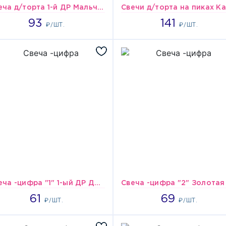
Свеча д/торта 1-й ДР Мальчик/V
93
141
93
141
₽/ШТ.
₽/ШТ.
Свеча -цифра "1" 1-ый ДР Девочка/V
61
69
61
69
₽/ШТ.
₽/ШТ.