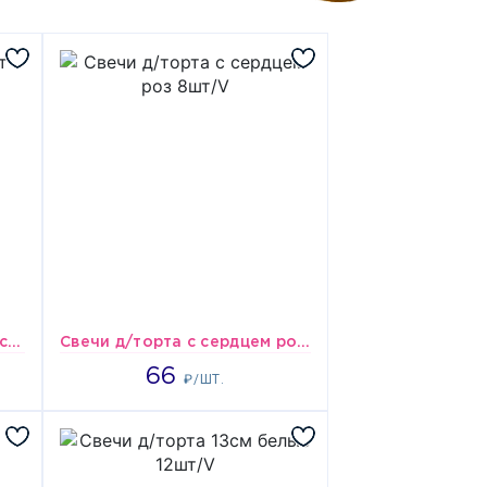
Свечи д/торта с подст блеск асс 10шт/V
Свечи д/торта с сердцем роз 8шт/V
66
66
₽/ШТ.