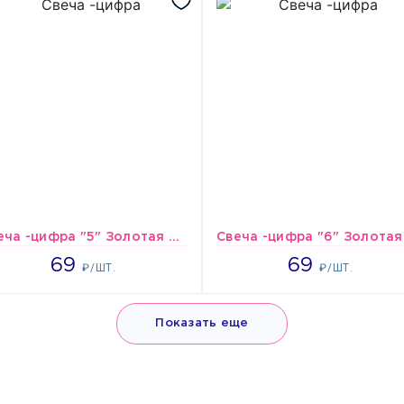
Свеча -цифра "5" Золотая 8см/V
69
69
69
69
₽/ШТ.
₽/ШТ.
Показать еще