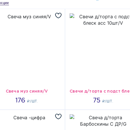
акции
Свеча муз синяя/V
176
75
176
75
₽/ШТ.
₽/ШТ.