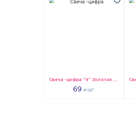
Свеча -цифра "4" Золотая 8см/V
69
69
₽/ШТ.