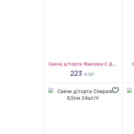
Свеча д/торта Фиксики С ДР/G
223
223
₽/ШТ.