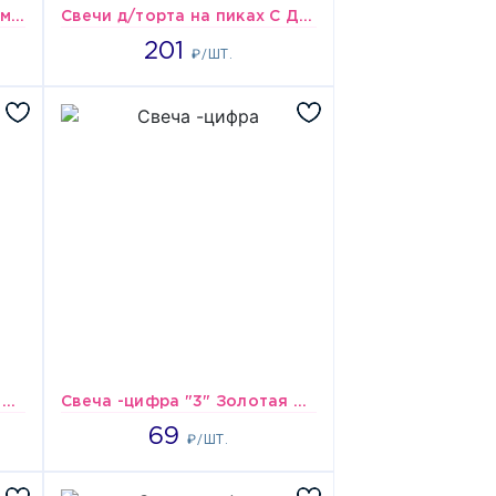
Свечи д/торта на пиках Камуфляж 5шт/V
Свечи д/торта на пиках С ДНЕМ РОЖДЕНИЯ/V
201
201
₽/ШТ.
Свеча -цифра "2" Золотая 8см/V
Свеча -цифра "3" Золотая 8см/V
69
69
₽/ШТ.