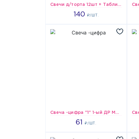
Свечи д/торта 12шт + Таблич радуж с ДР/V
140
140
₽/ШТ.
Свеча -цифра "1" 1-ый ДР Мальчик/V
61
61
₽/ШТ.