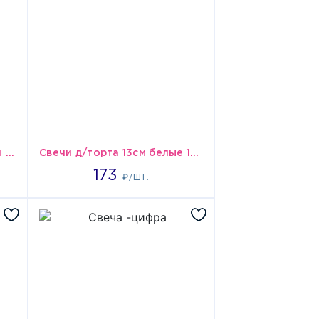
Свеча д/торта Барбоскины С ДР/G
Свечи д/торта 13см белые 12шт/V
173
173
₽/ШТ.