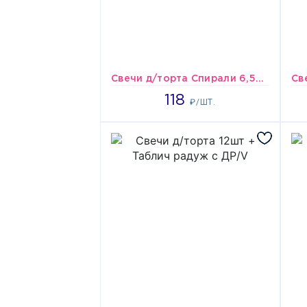
Свечи д/торта Спирали 6,5см 24шт/V
118
118
₽/ШТ.