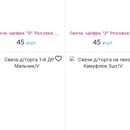
Свеча -цифра "0" Розовое золото 4,5см/V
45
45
45
45
₽/ШТ.
₽/ШТ.