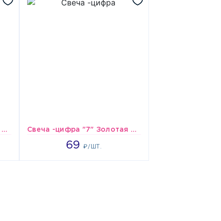
Свеча -цифра "6" Золотая 8см/V
Свеча -цифра "7" Золотая 8см/V
69
69
₽/ШТ.