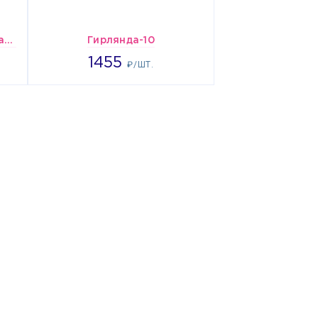
шары Полуарка-радуга с самолетами
Гирлянда-10
1455
1455
₽/ШТ.