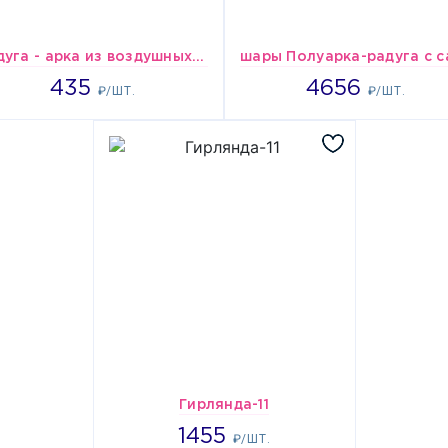
Радуга - арка из воздушных шаров
435
4656
435
4656
₽/ШТ.
₽/ШТ.
Гирлянда-11
1455
1455
₽/ШТ.