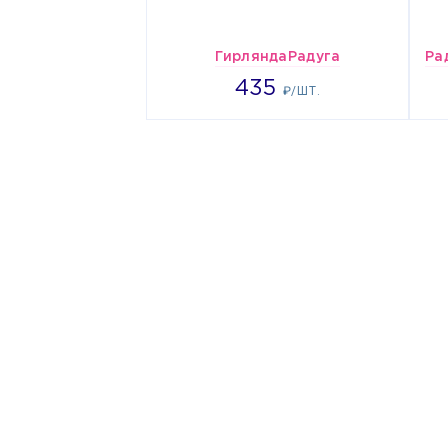
ГирляндаРадуга
435
435
₽/ШТ.