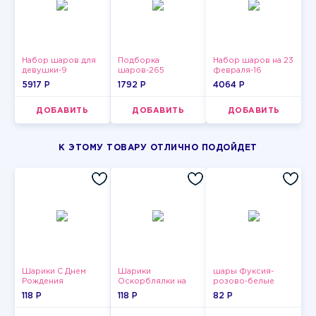
Набор шаров для
Подборка
Набор шаров на 23
девушки-9
шаров-265
февраля-16
5917 P
1792 P
4064 P
ДОБАВИТЬ
ДОБАВИТЬ
ДОБАВИТЬ
К ЭТОМУ ТОВАРУ ОТЛИЧНО ПОДОЙДЕТ
Шарики С Днем
Шарики
шары Фуксия-
Рождения
Оскорблялки на
розово-белые
день рождения для
пастельные
118 P
118 P
82 P
девушки