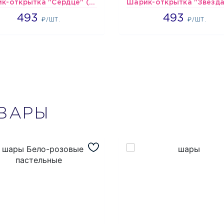
Шарик-открытка "Сердце" (45 см) - 2
493
493
493
493
₽/ШТ.
₽/ШТ.
ВАРЫ