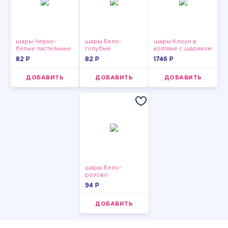
шары Черно-
шары Бело-
шары Клоун в
белые пастельные
голубые
колпаке с шариком
пастельные
82 P
82 P
1746 P
ДОБАВИТЬ
ДОБАВИТЬ
ДОБАВИТЬ
шары Бело-
розово-
фиолетово-
94 P
бордово-золотые
металлик
ДОБАВИТЬ