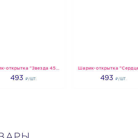
Шарик-открытка "Звезда 45 см" №1
493
493
493
493
₽/ШТ.
₽/ШТ.
ВАРЫ