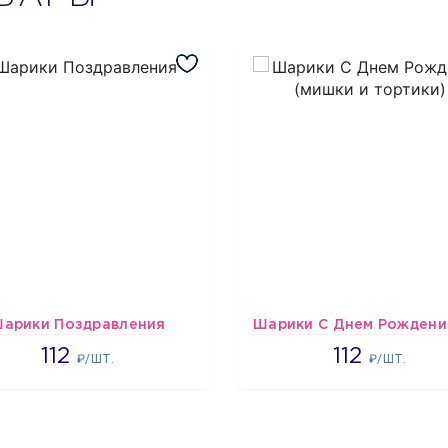
арики Поздравления
1718
1718
112
112
₽/ШТ.
₽/ШТ.