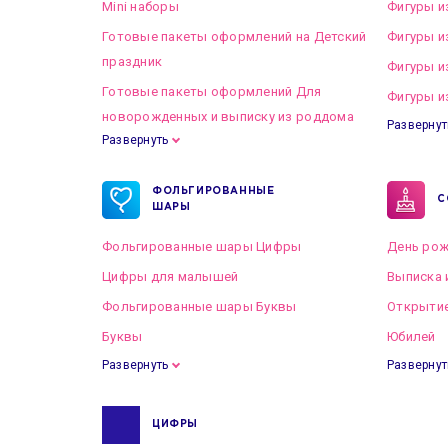
Mini наборы
Фигуры и
Готовые пакеты оформлений на Детский
Фигуры и
праздник
Фигуры и
Готовые пакеты оформлений Для
Фигуры и
новорожденных и выписку из роддома
Развернут
Развернуть
Готовые пакеты оформлений на Свадьбу
ФОЛЬГИРОВАННЫЕ
С
ШАРЫ
Фольгированные шары Цифры
День рож
Цифры для малышей
Выписка 
Фольгированные шары Буквы
Открытие
Буквы
Юбилей
Развернуть
Развернут
ЦИФРЫ