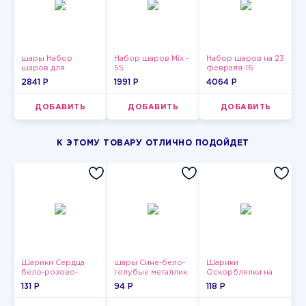
шары Набор
Набор шаров Mix -
Набор шаров на 23
шаров для
55
февраля-16
девушки-5
2841 P
1991 P
4064 P
ДОБАВИТЬ
ДОБАВИТЬ
ДОБАВИТЬ
К ЭТОМУ ТОВАРУ ОТЛИЧНО ПОДОЙДЕТ
Шарики Сердца
шары Сине-бело-
Шарики
бело-розово-
голубые металлик
Оскорблялки на
красные
день рождения для
131 P
94 P
118 P
девушки