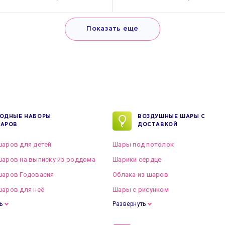
Показать еще
ОДНЫЕ НАБОРЫ
ВОЗДУШНЫЕ ШАРЫ С
АРОВ
ДОСТАВКОЙ
аров для детей
Шары под потолок
аров на выписку из роддома
Шарики сердце
шаров Годовасия
Облака из шаров
аров для неё
Шары с рисунком
ь
Развернуть