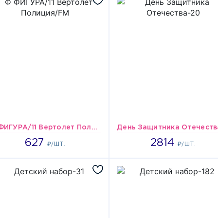
Ф ФИГУРА/11 Вертолет Полиция/FM
627
2814
627
2814
₽/ШТ.
₽/ШТ.