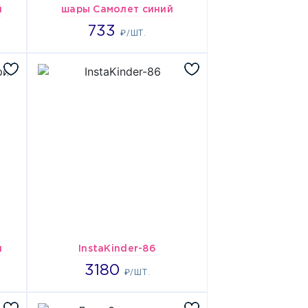
й
шары Самолет синий
733
733
₽/ШТ.
и
InstaKinder-86
3180
3180
₽/ШТ.