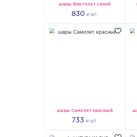
шары Вертолет синий
830
830
₽/ШТ.
шары Самолет красный
ш
733
733
₽/ШТ.