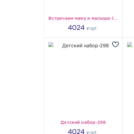
Встречаем маму и малыша-144
4024
4024
₽/ШТ.
Детский набор-298
4024
4024
₽/ШТ.