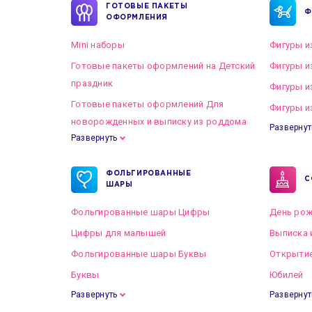
ГОТОВЫЕ ПАКЕТЫ
Ф
ОФОРМЛЕНИЯ
Mini наборы
Фигуры и
Готовые пакеты оформлений на Детский
Фигуры и
праздник
Фигуры и
Готовые пакеты оформлений Для
Фигуры и
новорожденных и выписку из роддома
Развернут
Развернуть
Готовые пакеты оформлений на Свадьбу
ФОЛЬГИРОВАННЫЕ
С
ШАРЫ
Фольгированные шары Цифры
День рож
Цифры для малышей
Выписка 
Фольгированные шары Буквы
Открытие
Буквы
Юбилей
Развернуть
Развернут