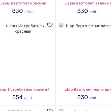
шары Вертолет красный
шары Вертолет зелены
830
830
830
830
₽/ШТ.
₽/ШТ.
ары Истребитель красный
Шар Вертолет милитар
854
830
854
830
₽/ШТ.
₽/ШТ.