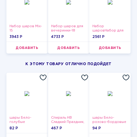
Набор шаров Mix-
Набор шаров для
Набор
15
вечеринки-18
шаровНабор для
мужчин-11
3943 P
4733 P
2561 P
ДОБАВИТЬ
ДОБАВИТЬ
ДОБАВИТЬ
К ЭТОМУ ТОВАРУ ОТЛИЧНО ПОДОЙДЕТ
шары Бело-
Спираль HB
шары Бело-
голубые
Сладкий Праздник,
розово-бордовые
пастельные
12 шт.
металлик
82 P
467 P
94 P