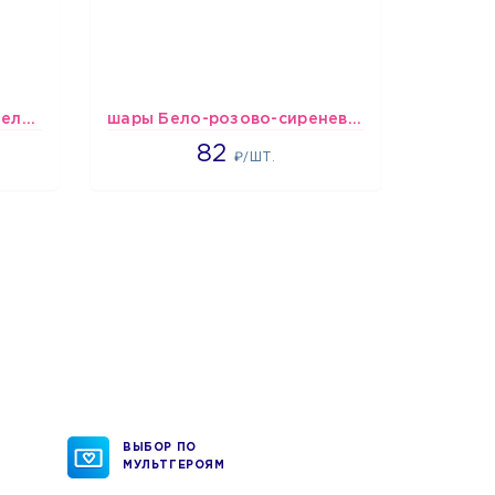
шары Бело-красные пастельные
шары Бело-розово-сиреневые пастельные
1637
82
1
₽/ШТ.
ВЫБОР ПО
МУЛЬТГЕРОЯМ