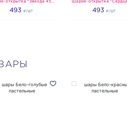
Шарик-открытка "Звезда 45 см" №1
493
493
493
493
₽/ШТ.
₽/ШТ.
ВАРЫ