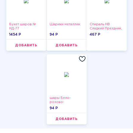
Букет шаров №
Шарики металлик
Спираль HB
НД-77
Сладкий Праздник,
12 шт.
1454 P
94 P
467 P
ДОБАВИТЬ
ДОБАВИТЬ
шары Бело-
розово-
фиолетово-
94 P
бордово-золотые
металлик
ДОБАВИТЬ