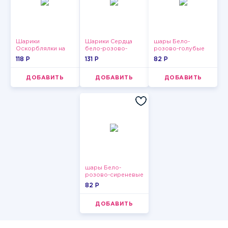
Шарики
Шарики Сердца
шары Бело-
Оскорблялки на
бело-розово-
розово-голубые
день рождения для
красные
пастельные
118 P
131 P
82 P
девушки
ДОБАВИТЬ
ДОБАВИТЬ
ДОБАВИТЬ
шары Бело-
розово-сиреневые
пастельные
82 P
ДОБАВИТЬ