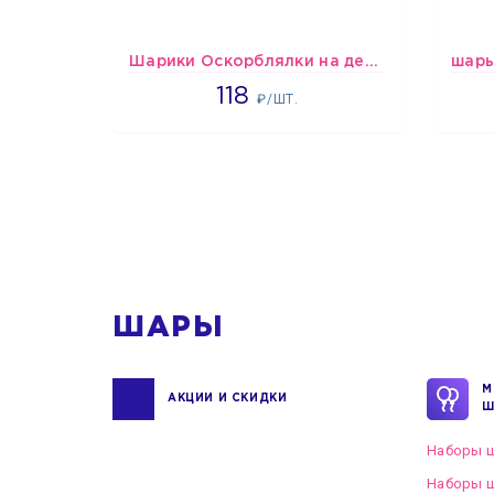
Шарики Оскорблялки на день рождения для мужчины
1766
118
₽/ШТ.
1
ШАРЫ
М
АКЦИИ И СКИДКИ
Ш
Наборы ш
Наборы ш