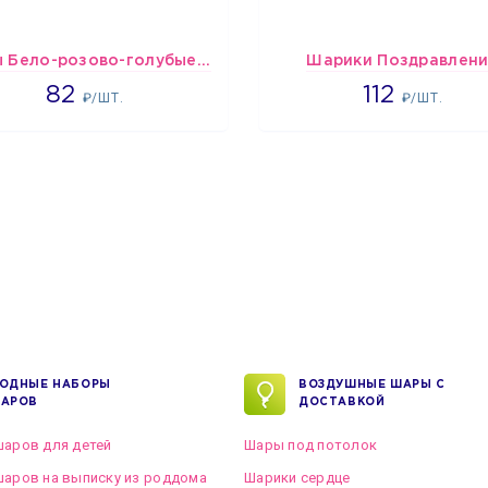
шары Бело-розово-голубые пастельные
Шарики Поздравлен
1637
1718
82
112
₽/ШТ.
₽/ШТ.
ОДНЫЕ НАБОРЫ
ВОЗДУШНЫЕ ШАРЫ С
АРОВ
ДОСТАВКОЙ
аров для детей
Шары под потолок
аров на выписку из роддома
Шарики сердце