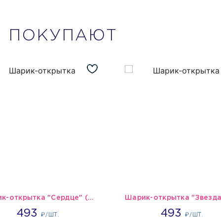
М
ПОКУПАЮТ
Шарик-открытка "Сердце" (45 см) - 2
493
493
493
493
₽/ШТ.
₽/ШТ.