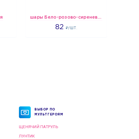
ия
шары Бело-розово-сиреневые пастельные
шары 
1637
82
₽/ШТ.
ВЫБОР ПО
МУЛЬТГЕРОЯМ
ЩЕНЯЧИЙ ПАТРУЛЬ
ЛУНТИК