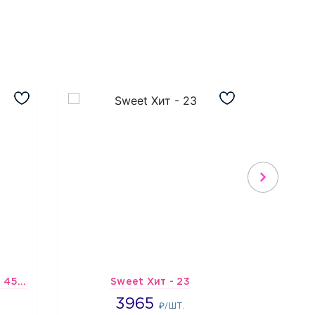
Шарик-открытка "Звезда 45 см" №1
Sweet Хит - 23
Подбо
3965
3965
3
₽/ШТ.