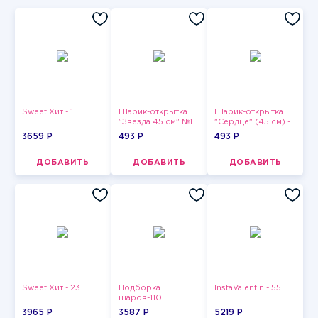
Sweet Хит - 1
Шарик-открытка
Шарик-открытка
"Звезда 45 см" №1
"Сердце" (45 см) -
2
3659 P
493 P
493 P
ДОБАВИТЬ
ДОБАВИТЬ
ДОБАВИТЬ
Sweet Хит - 23
Подборка
InstaValentin - 55
шаров-110
3965 P
3587 P
5219 P