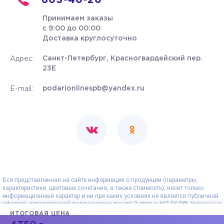
603-40-20
Принимаем заказы
с 9:00 до 00:00
Доставка круглосуточно
Санкт-Петербург, Красногвардейский пер.
Адрес:
23Е
podarionlinespb@yandex.ru
E-mail:
Вся представленная на сайте информация о продукции (параметры,
характеристики, цветовые сочетания, а также стоимость), носит только
информационный характер и ни при каких условиях не является публичной
офертой, определяемой положениями пункта 2 статьи 437 ГК РФ. Указанные
на сайте цены - рекомендованные и могут отличаться от действительных
ИТОГОВАЯ ЦЕНА
цен. Все данные, представленные на сайте, носят сугубо информационный