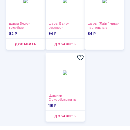
шары Бело-
шары Бело-
шары "Лайт" микс-
голубые
розово-
пастельные
пастельные
фиолетово-
82 P
94 P
84 P
бордово-золотые
металлик
ДОБАВИТЬ
ДОБАВИТЬ
Шарики
Оскорблялки на
день рождения для
118 P
девушки
ДОБАВИТЬ