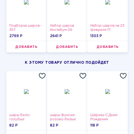
Подборка шаров -
Набор шаров
Набор шаров на 23
357
ИнстаБум-26
февраля-17
2769 P
2641 P
1303 P
ДОБАВИТЬ
ДОБАВИТЬ
ДОБАВИТЬ
К ЭТОМУ ТОВАРУ ОТЛИЧНО ПОДОЙДЕТ
шары Бело-
шары Фуксия-
Шарики С Днем
голубые
розово-белые
Рождения
пастельные
пастельные
82 P
82 P
118 P