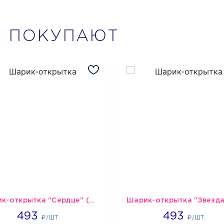
М
ПОКУПАЮТ
Шарик-открытка "Сердце" (45 см) - 2
493
493
493
493
₽/ШТ.
₽/ШТ.