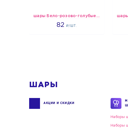
шары Бело-розово-голубые пастельные
1637
82
₽/ШТ.
1
ШАРЫ
М
АКЦИИ И СКИДКИ
Ш
Наборы ш
Наборы ш