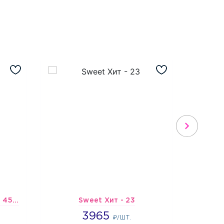
Шарик-открытка "Звезда 45 см" №1
Sweet Хит - 23
Подбо
3965
3965
4
₽/ШТ.