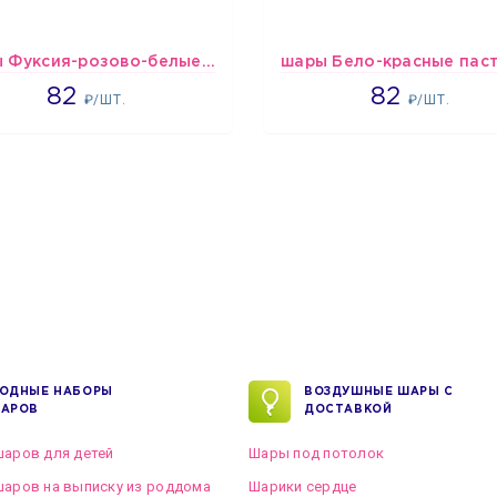
шары Фуксия-розово-белые пастельные
1637
1637
82
82
₽/ШТ.
₽/ШТ.
ОДНЫЕ НАБОРЫ
ВОЗДУШНЫЕ ШАРЫ С
АРОВ
ДОСТАВКОЙ
аров для детей
Шары под потолок
аров на выписку из роддома
Шарики сердце