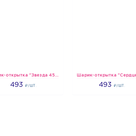
Шарик-открытка "Звезда 45 см" №1
493
493
493
493
₽/ШТ.
₽/ШТ.