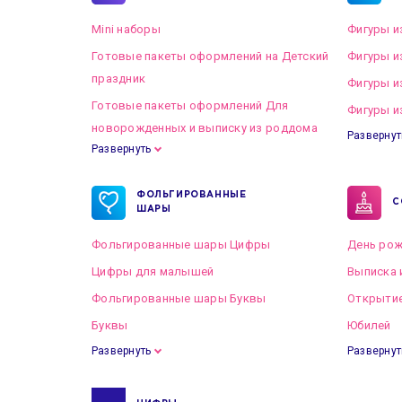
Mini наборы
Фигуры и
Готовые пакеты оформлений на Детский
Фигуры и
праздник
Фигуры и
Готовые пакеты оформлений Для
Фигуры и
новорожденных и выписку из роддома
Развернут
Развернуть
Готовые пакеты оформлений на Свадьбу
ФОЛЬГИРОВАННЫЕ
С
ШАРЫ
Фольгированные шары Цифры
День рож
Цифры для малышей
Выписка 
Фольгированные шары Буквы
Открытие
Буквы
Юбилей
Развернуть
Развернут