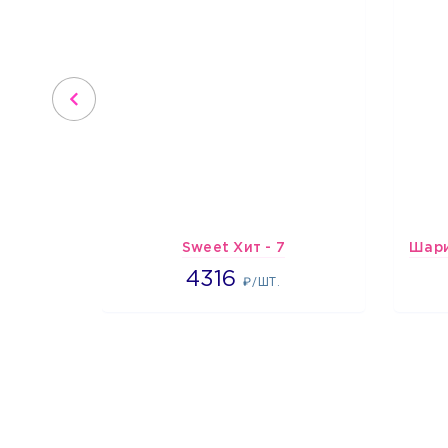
Sweet Хит - 7
4316
4316
₽/ШТ.