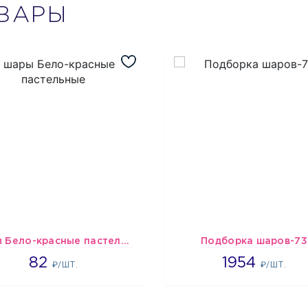
ВАРЫ
шары Бело-красные пастельные
Подборка шаров-73
1637
1954
82
1954
₽/ШТ.
₽/ШТ.