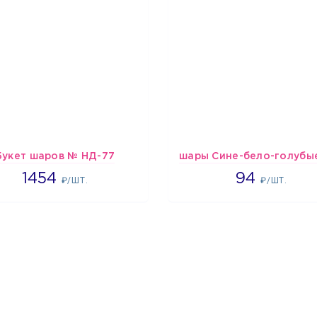
Букет шаров № НД-77
1454
1697
1454
94
₽/ШТ.
₽/ШТ.