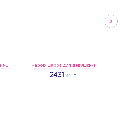
шары Сине-бело-голубые металлик
Набор шаров для девушки-1
2431
2431
₽/ШТ.