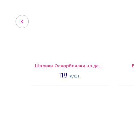
Шарики Оскорблялки на день рождения для девушки
1766
118
₽/ШТ.
1