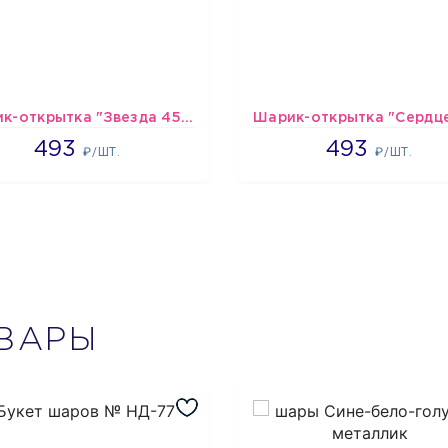
Шарик-открытка "Звезда 45 см" №1
493
493
493
493
₽/ШТ.
₽/ШТ.
ВАРЫ