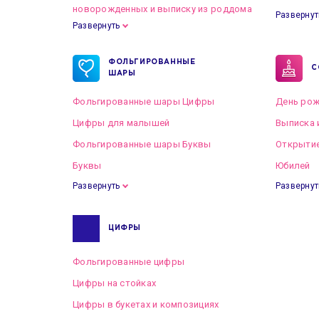
новорожденных и выписку из роддома
Развернут
Развернуть
Готовые пакеты оформлений на Свадьбу
ФОЛЬГИРОВАННЫЕ
С
ШАРЫ
Фольгированные шары Цифры
День рож
Цифры для малышей
Выписка 
Фольгированные шары Буквы
Открытие
Буквы
Юбилей
Развернуть
Развернут
ЦИФРЫ
Фольгированные цифры
Цифры на стойках
Цифры в букетах и композициях