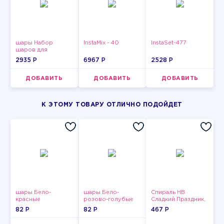
шары Набор
InstaMix - 40
InstaSet-477
шаров для
девушки-13
2935 P
6967 P
2528 P
ДОБАВИТЬ
ДОБАВИТЬ
ДОБАВИТЬ
К ЭТОМУ ТОВАРУ ОТЛИЧНО ПОДОЙДЕТ
шары Бело-
шары Бело-
Спираль HB
красные
розово-голубые
Сладкий Праздник,
пастельные
пастельные
12 шт.
82 P
82 P
467 P