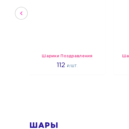
Шарики Поздравления
Ша
1718
112
₽/ШТ.
1
ШАРЫ