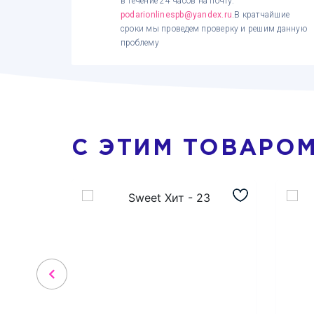
в течение 24 часов на почту:
podarionlinespb@yandex.ru
.В кратчайшие
сроки мы проведем проверку и решим данную
проблему
С ЭТИМ ТОВАРО