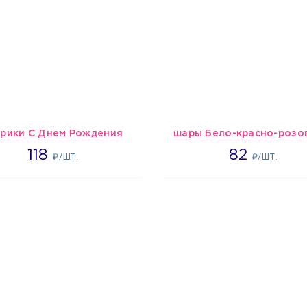
рики С Днем Рождения
1808
1637
118
82
₽/ШТ.
₽/ШТ.