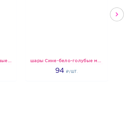
шары Бело-красно-розовые пастельные
шары Сине-бело-голубые металлик
1697
94
₽/ШТ.