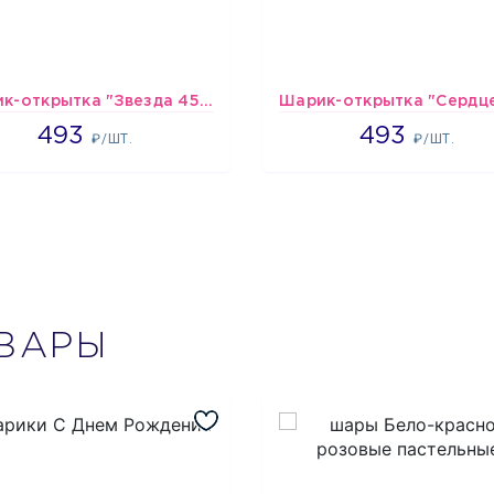
Шарик-открытка "Звезда 45 см" №1
493
493
493
493
₽/ШТ.
₽/ШТ.
ВАРЫ