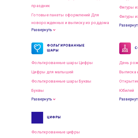
праздник
Фигуры и
Готовые пакеты оформлений Для
Фигуры и
новорожденных и выписку из роддома
Развернут
Развернуть
Готовые пакеты оформлений на Свадьбу
ФОЛЬГИРОВАННЫЕ
С
ШАРЫ
Фольгированные шары Цифры
День рож
Цифры для малышей
Выписка 
Фольгированные шары Буквы
Открытие
Буквы
Юбилей
Развернуть
Развернут
ЦИФРЫ
Фольгированные цифры