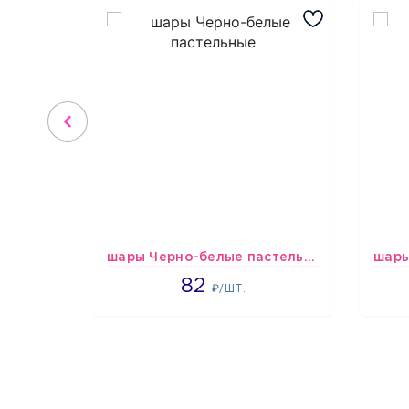
шары Черно-белые пастельные
1637
82
₽/ШТ.
1