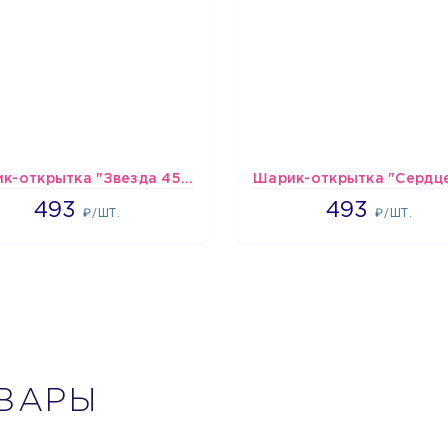
Шарик-открытка "Звезда 45 см" №1
493
493
493
493
₽/ШТ.
₽/ШТ.
ВАРЫ