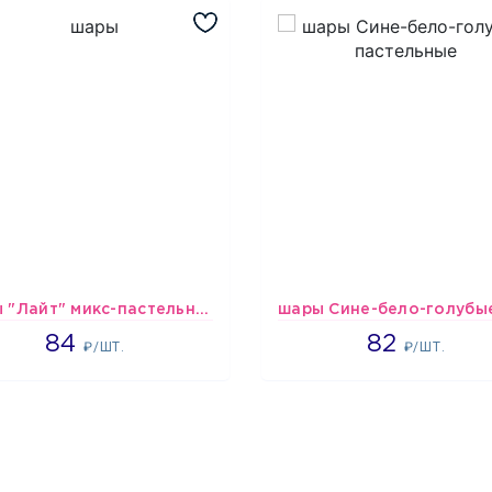
шары "Лайт" микс-пастельные
1265
1637
84
82
₽/ШТ.
₽/ШТ.