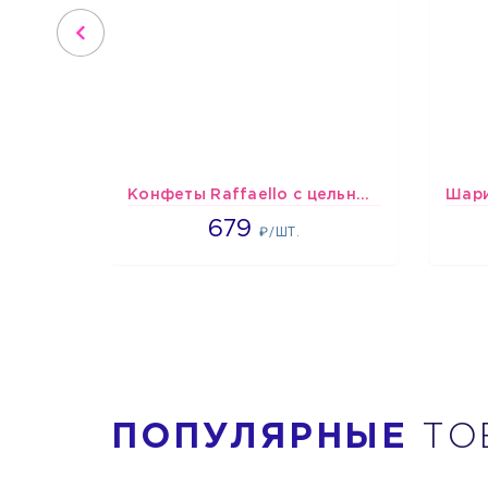
Конфеты Raffaello с цельным миндальным орехом в кокосовой обсыпке 150 г
679
679
₽/ШТ.
ПОПУЛЯРНЫЕ
ТО