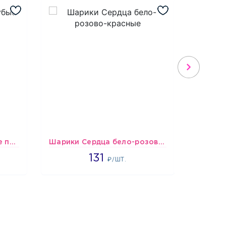
шары Сине-бело-голубые пастельные
Шарики Сердца бело-розово-красные
2660
131
₽/ШТ.