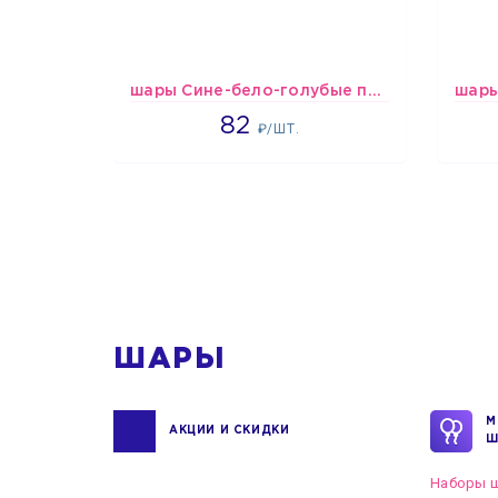
шары Сине-бело-голубые пастельные
1637
82
₽/ШТ.
1
ШАРЫ
М
АКЦИИ И СКИДКИ
Ш
Наборы ш