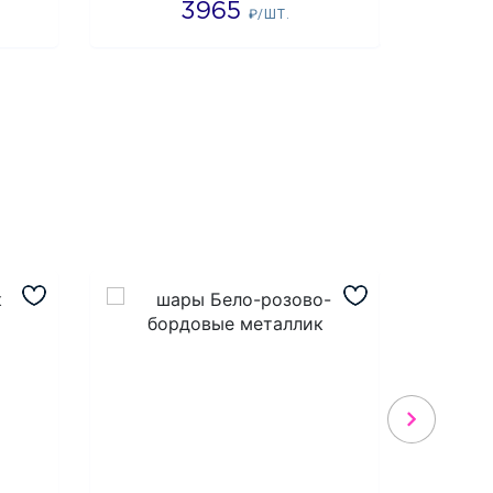
3965
2
₽/ШТ.