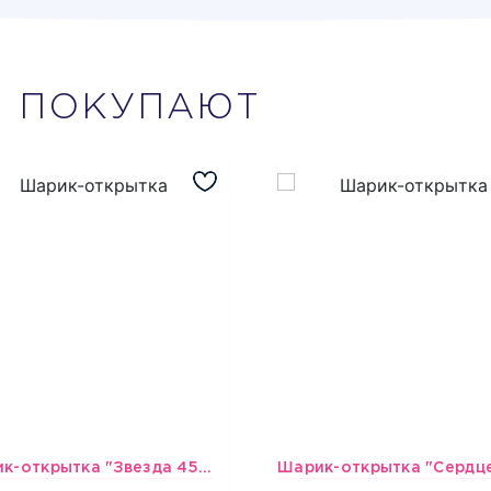
М
ПОКУПАЮТ
Шарик-открытка "Звезда 45 см" №1
493
493