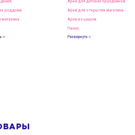
дения,
Арки для детских праздников
из роддома
Арки для открытия магазина
 магазина
Арки из шаров
Панно
ь
Развернуть
ОВАРЫ