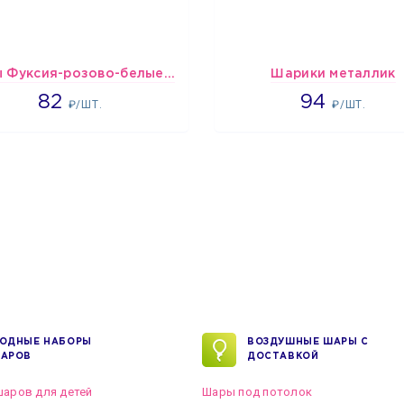
шары Фуксия-розово-белые пастельные
Шарики металлик
1637
1697
82
94
₽/ШТ.
₽/ШТ.
ОДНЫЕ НАБОРЫ
ВОЗДУШНЫЕ ШАРЫ С
АРОВ
ДОСТАВКОЙ
аров для детей
Шары под потолок