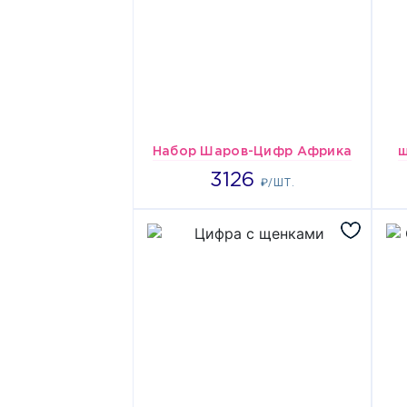
Набор Шаров-Цифр Африка
ш
3126
3126
₽/ШТ.