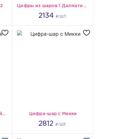
№2
Цифры из шаров 1 Далматинец на подставке
2134
2134
₽/ШТ.
Стойка с Лисой в виде тройки
Цифра-шар с Микки
2812
2812
₽/ШТ.