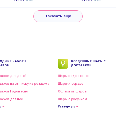
₽/ШТ.
₽/ШТ.
Показать еще
ОДНЫЕ НАБОРЫ
ВОЗДУШНЫЕ ШАРЫ С
АРОВ
ДОСТАВКОЙ
аров для детей
Шары под потолок
аров на выписку из роддома
Шарики сердце
шаров Годовасия
Облака из шаров
аров для неё
Шары с рисунком
ь
Развернуть