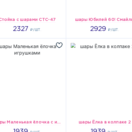
Стойка с шарами СТС-47
шары Юбилей 60! Смайл
2327
2929
2327
2929
₽/ШТ.
₽/ШТ.
шары Маленькая ёлочка с игрушками
шары Ёлка в колпаке 2
1939
1939
1939
1939