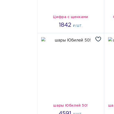
Цифра с щенками
1842
1842
₽/ШТ.
шары Юбилей 50!
4591
4591