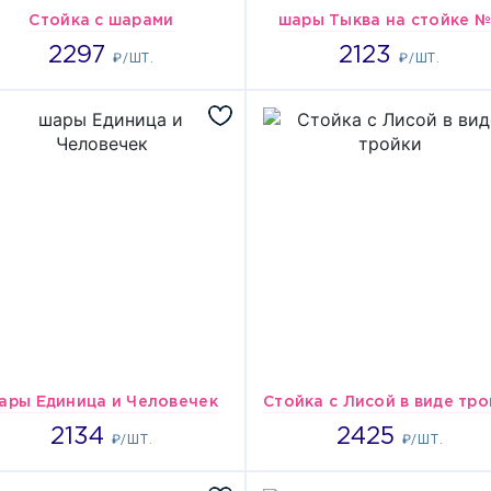
Стойка с шарами
шары Тыква на стойке 
2297
2123
2297
2123
₽/ШТ.
₽/ШТ.
ары Единица и Человечек
2134
2425
2134
2425
₽/ШТ.
₽/ШТ.