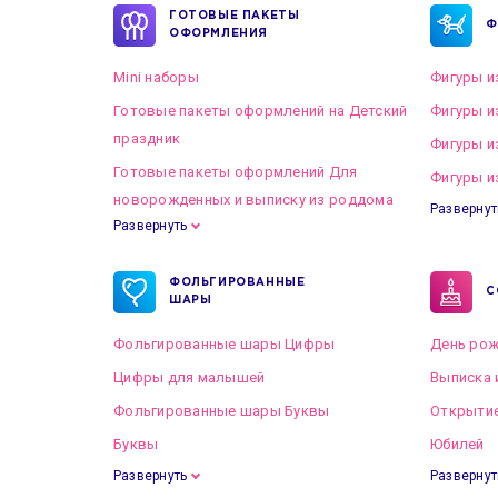
ГОТОВЫЕ ПАКЕТЫ
Ф
ОФОРМЛЕНИЯ
Mini наборы
Фигуры и
Готовые пакеты оформлений на Детский
Фигуры и
праздник
Фигуры и
Готовые пакеты оформлений Для
Фигуры и
новорожденных и выписку из роддома
Развернут
Развернуть
Готовые пакеты оформлений на Свадьбу
ФОЛЬГИРОВАННЫЕ
С
ШАРЫ
Фольгированные шары Цифры
День рож
Цифры для малышей
Выписка 
Фольгированные шары Буквы
Открытие
Буквы
Юбилей
Развернуть
Развернут