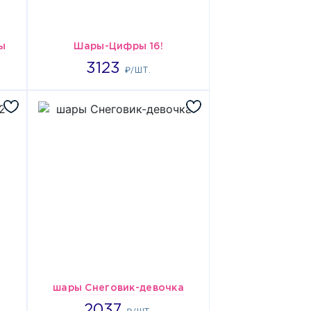
ы
Шары-Цифры 16!
3123
3123
₽/ШТ.
шары Снеговик-девочка
2037
2037