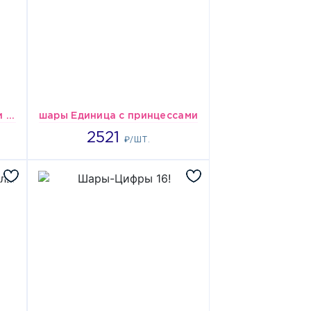
Шар-Единица с пиратскими кораблями
шары Единица с принцессами
2521
2521
₽/ШТ.