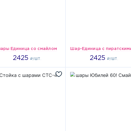
ары Единица со смайлом
2425
2425
2425
2425
₽/ШТ.
₽/ШТ.