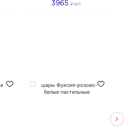
3965
3
₽/ШТ.