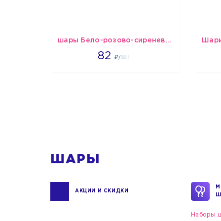
шары Бело-розово-сиреневые пастельные
1637
82
₽/ШТ.
1
ШАРЫ
М
АКЦИИ И СКИДКИ
Ш
Наборы ш