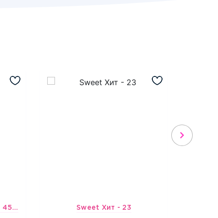
Шарик-открытка "Звезда 45 см" №1
Sweet Хит - 23
Подбо
3965