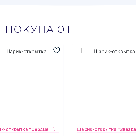
М
ПОКУПАЮТ
Шарик-открытка "Сердце" (45 см) - 2
493
493