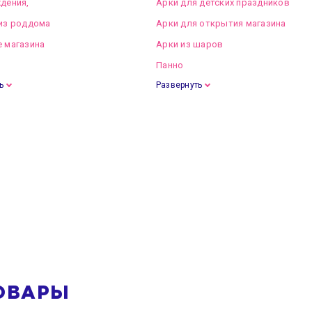
дения,
Арки для детских праздников
из роддома
Арки для открытия магазина
 магазина
Арки из шаров
Панно
ь
Развернуть
ОВАРЫ