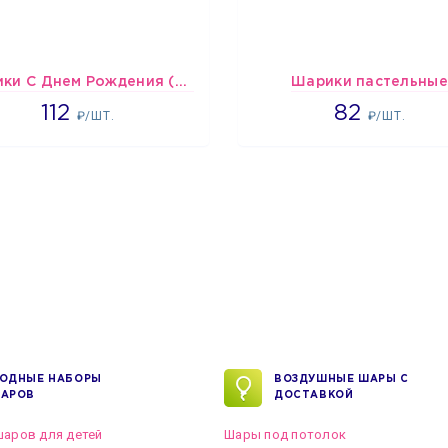
Шарики С Днем Рождения (мишки и тортики)
Шарики пастельные
1718
2192
112
82
₽/ШТ.
₽/ШТ.
ОДНЫЕ НАБОРЫ
ВОЗДУШНЫЕ ШАРЫ С
АРОВ
ДОСТАВКОЙ
аров для детей
Шары под потолок