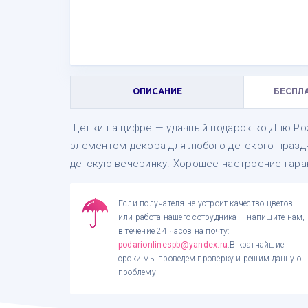
ОПИСАНИЕ
БЕСПЛ
Щенки на цифре — удачный подарок ко Дню Ро
элементом декора для любого детского праздн
детскую вечеринку. Хорошее настроение гара
Если получателя не устроит качество цветов
или работа нашего сотрудника – напишите нам,
в течение 24 часов на почту:
podarionlinespb@yandex.ru
.В кратчайшие
сроки мы проведем проверку и решим данную
проблему