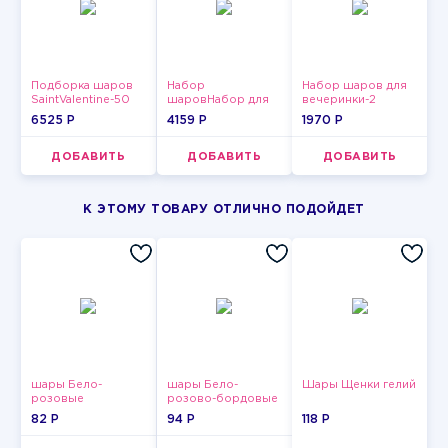
Подборка шаров
Набор
Набор шаров для
SaintValentine-50
шаровНабор для
вечеринки-2
мужчин-9
6525 P
4159 P
1970 P
ДОБАВИТЬ
ДОБАВИТЬ
ДОБАВИТЬ
К ЭТОМУ ТОВАРУ ОТЛИЧНО ПОДОЙДЕТ
шары Бело-
шары Бело-
Шары Щенки гелий
розовые
розово-бордовые
пастельные
металлик
82 P
94 P
118 P