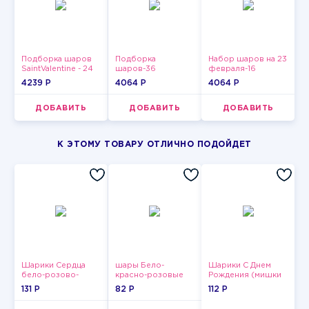
Подборка шаров
Подборка
Набор шаров на 23
SaintValentine - 24
шаров-36
февраля-16
4239 P
4064 P
4064 P
ДОБАВИТЬ
ДОБАВИТЬ
ДОБАВИТЬ
К ЭТОМУ ТОВАРУ ОТЛИЧНО ПОДОЙДЕТ
Шарики Сердца
шары Бело-
Шарики С Днем
бело-розово-
красно-розовые
Рождения (мишки
красные
пастельные
и тортики)
131 P
82 P
112 P