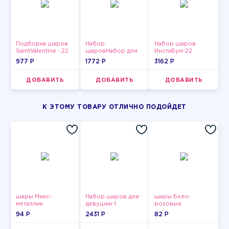
Подборка шаров
Набор
Набор шаров
SaintValentine - 22
шаровНабор для
ИнстаБум-22
мужчин-10
977 P
1772 P
3162 P
ДОБАВИТЬ
ДОБАВИТЬ
ДОБАВИТЬ
К ЭТОМУ ТОВАРУ ОТЛИЧНО ПОДОЙДЕТ
шары Микс-
Набор шаров для
шары Бело-
металлик
девушки-1
розовые
пастельные
94 P
2431 P
82 P