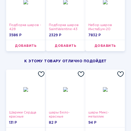
Подборка шаров -
Подборка шаров
Набор шаров
428
SaintValentine-43
ИнстаБум-20
3586 P
2329 P
7832 P
ДОБАВИТЬ
ДОБАВИТЬ
ДОБАВИТЬ
К ЭТОМУ ТОВАРУ ОТЛИЧНО ПОДОЙДЕТ
Шарики Сердца
шары Бело-
шары Микс-
красные
красные
металлик
пастельные
131 P
82 P
94 P