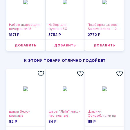
Набор шаров для
Набор для
Подборка шаров
вечеринки-15
мужчин-30
SaintValentine - 12
1871 P
3752 P
2772 P
ДОБАВИТЬ
ДОБАВИТЬ
ДОБАВИТЬ
К ЭТОМУ ТОВАРУ ОТЛИЧНО ПОДОЙДЕТ
шары Бело-
шары "Лайт" микс-
Шарики
красные
пастельные
Оскорблялки на
пастельные
день рождения для
82 P
84 P
118 P
девушки