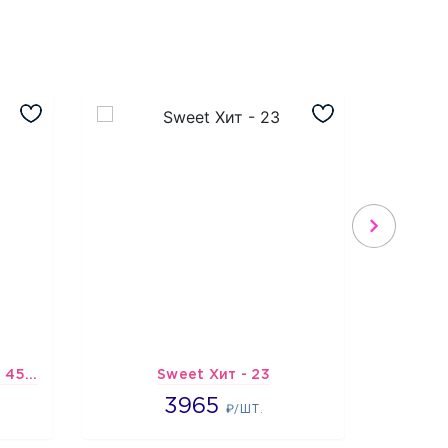
Шарик-открытка "Звезда 45 см" №1
Sweet Хит - 23
Подбо
3965
3965
3
₽/ШТ.