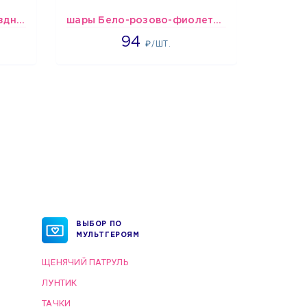
Спираль HB Сладкий Праздник, 12 шт.
шары Бело-розово-фиолетово-бордово-золотые металлик
1697
94
₽/ШТ.
ВЫБОР ПО
МУЛЬТГЕРОЯМ
ЩЕНЯЧИЙ ПАТРУЛЬ
ЛУНТИК
ТАЧКИ