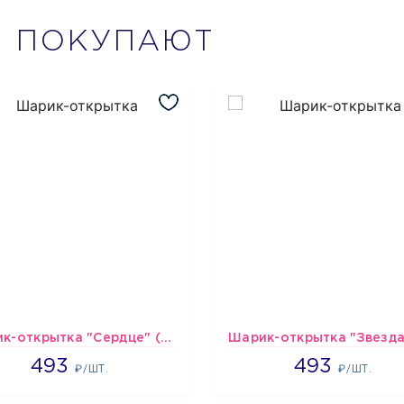
М
ПОКУПАЮТ
Шарик-открытка "Сердце" (45 см) - 2
493
493
493
493
₽/ШТ.
₽/ШТ.