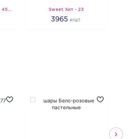
Шарик-открытка "Звезда 45 см" №1
Sweet Хит - 23
Подб
3965
3965
2
₽/ШТ.