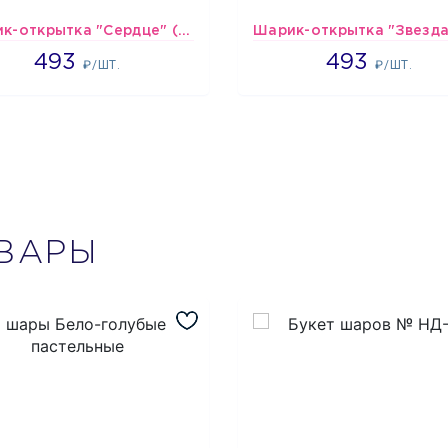
Шарик-открытка "Сердце" (45 см) - 2
493
493
493
493
₽/ШТ.
₽/ШТ.
ВАРЫ