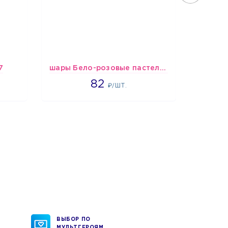
7
шары Бело-розовые пастельные
1637
82
₽/ШТ.
ВЫБОР ПО
МУЛЬТГЕРОЯМ