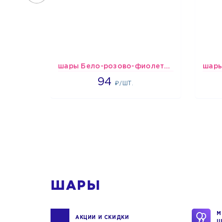
шары Бело-розово-фиолетово-бордово-золотые металлик
1697
94
₽/ШТ.
1
ШАРЫ
М
АКЦИИ И СКИДКИ
Ш