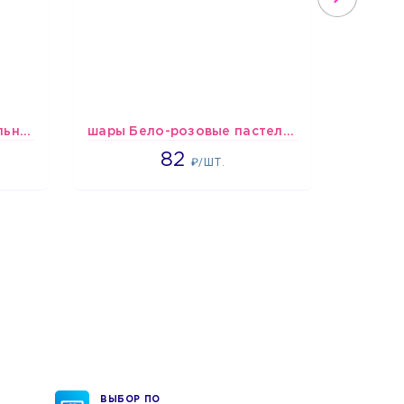
шары "Лайт" микс-пастельные
шары Бело-розовые пастельные
1637
82
₽/ШТ.
ВЫБОР ПО