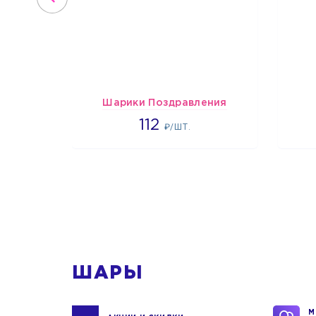
Шарики Поздравления
1718
112
₽/ШТ.
1
ШАРЫ
М