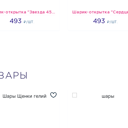
Шарик-открытка "Звезда 45 см" №1
493
493
493
493
₽/ШТ.
₽/ШТ.
ВАРЫ