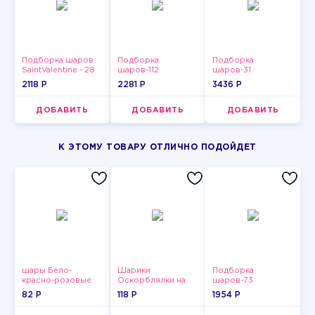
Подборка шаров
Подборка
Подборка
SaintValentine - 28
шаров-112
шаров-31
2118 P
2281 P
3436 P
ДОБАВИТЬ
ДОБАВИТЬ
ДОБАВИТЬ
К ЭТОМУ ТОВАРУ ОТЛИЧНО ПОДОЙДЕТ
шары Бело-
Шарики
Подборка
красно-розовые
Оскорблялки на
шаров-73
пастельные
день рождения для
82 P
118 P
1954 P
девушки