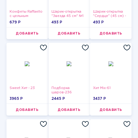
Конфеты Raffaello
Шарик-открытка
Шарик-открытка
с цельным
"Звезда 45 см" №1
"Сердце" (45 см) -
миндальным
2
679 P
493 P
493 P
орехом в
кокосовой
обсыпке 150 г
ДОБАВИТЬ
ДОБАВИТЬ
ДОБАВИТЬ
Sweet Хит - 23
Подборка
Хит Mix-61
шаров-236
3965 P
2445 P
3437 P
ДОБАВИТЬ
ДОБАВИТЬ
ДОБАВИТЬ