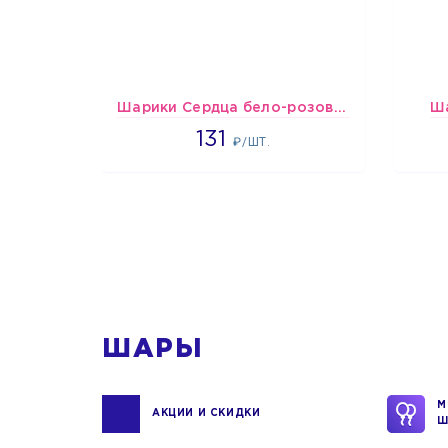
Шарики Сердца бело-розово-красные
Ш
2660
131
₽/ШТ.
1
ШАРЫ
М
АКЦИИ И СКИДКИ
Ш