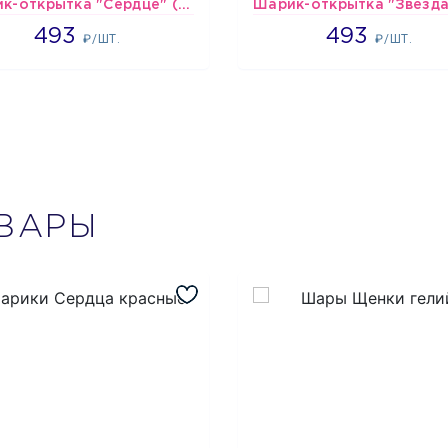
Шарик-открытка "Сердце" (45 см) - 2
493
493
493
493
₽/ШТ.
₽/ШТ.
ВАРЫ