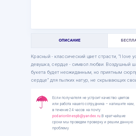
ОПИСАНИЕ
БЕСПЛ
Красный - классический цвет страсти, "I love
девушка, сердце - символ любви. Воздушный ш
букета будет неожиданным, но приятным сюрп
сердце" для пылких натур, не скрывающих свои
Если получателя не устроит качество цветов
или работа нашего сотрудника – напишите нам,
в течение 24 часов на почту:
podarionlinespb@yandex.ru
.В кратчайшие
сроки мы проведем проверку и решим данную
проблему