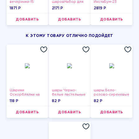
вечеринки-15
шаровНабор для
ИнстаБум-23
мужчин-15
1871 P
2171 P
2819 P
ДОБАВИТЬ
ДОБАВИТЬ
ДОБАВИТЬ
К ЭТОМУ ТОВАРУ ОТЛИЧНО ПОДОЙДЕТ
Шарики
шары Черно-
шары Бело-
Оскорблялки на
белые пастельные
розово-сиреневые
день рождения для
пастельные
118 P
82 P
82 P
девушки
ДОБАВИТЬ
ДОБАВИТЬ
ДОБАВИТЬ