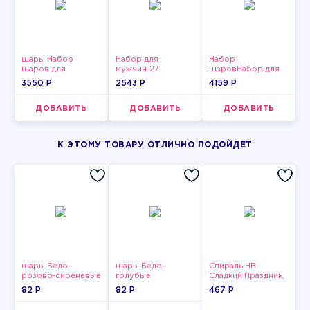
шары Набор
Набор для
Набор
шаров для
мужчин-27
шаровНабор для
девушки-3
мужчин-9
3550 P
2543 P
4159 P
ДОБАВИТЬ
ДОБАВИТЬ
ДОБАВИТЬ
К ЭТОМУ ТОВАРУ ОТЛИЧНО ПОДОЙДЕТ
шары Бело-
шары Бело-
Спираль HB
розово-сиреневые
голубые
Сладкий Праздник,
пастельные
пастельные
12 шт.
82 P
82 P
467 P