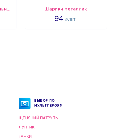
шары "Лайт" микс-пастельные
Шарики металлик
Подбо
1697
94
1
₽/ШТ.
ВЫБОР ПО
МУЛЬТГЕРОЯМ
ЩЕНЯЧИЙ ПАТРУЛЬ
ЛУНТИК
ТАЧКИ