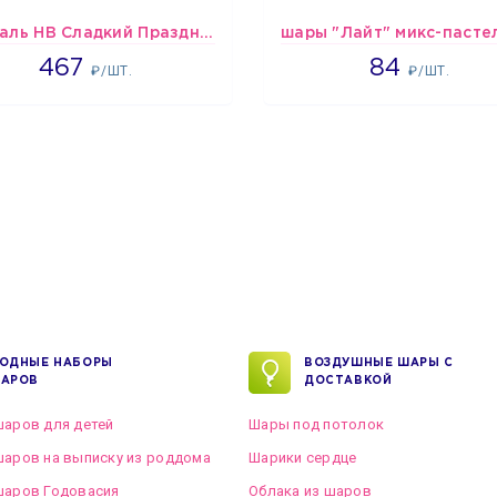
Спираль HB Сладкий Праздник, 12 шт.
467
1265
467
84
₽/ШТ.
₽/ШТ.
ОДНЫЕ НАБОРЫ
ВОЗДУШНЫЕ ШАРЫ С
АРОВ
ДОСТАВКОЙ
аров для детей
Шары под потолок
аров на выписку из роддома
Шарики сердце
шаров Годовасия
Облака из шаров