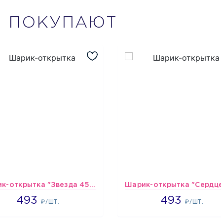
М
ПОКУПАЮТ
Шарик-открытка "Звезда 45 см" №1
493
493
493
493
₽/ШТ.
₽/ШТ.