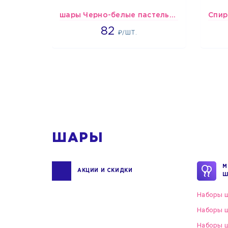
шары Черно-белые пастельные
1637
82
₽/ШТ.
1
ШАРЫ
М
АКЦИИ И СКИДКИ
Ш
Наборы ш
Наборы ш
Наборы 