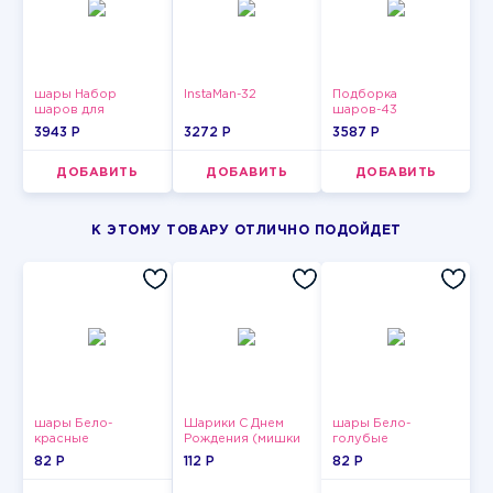
шары Набор
InstaMan-32
Подборка
шаров для
шаров-43
девушки-6
3943 P
3272 P
3587 P
ДОБАВИТЬ
ДОБАВИТЬ
ДОБАВИТЬ
К ЭТОМУ ТОВАРУ ОТЛИЧНО ПОДОЙДЕТ
шары Бело-
Шарики С Днем
шары Бело-
красные
Рождения (мишки
голубые
пастельные
и тортики)
пастельные
82 P
112 P
82 P