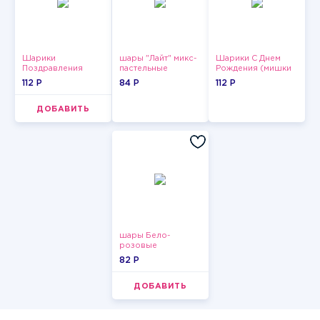
Шарики
шары "Лайт" микс-
Шарики С Днем
Поздравления
пастельные
Рождения (мишки
и тортики)
112 P
84 P
112 P
ДОБАВИТЬ
шары Бело-
розовые
пастельные
82 P
ДОБАВИТЬ