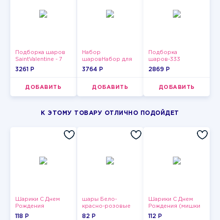
Подборка шаров
Набор
Подборка
SaintValentine - 7
шаровНабор для
шаров-333
мужчин
3261 P
3764 P
2869 P
ДОБАВИТЬ
ДОБАВИТЬ
ДОБАВИТЬ
К ЭТОМУ ТОВАРУ ОТЛИЧНО ПОДОЙДЕТ
Шарики С Днем
шары Бело-
Шарики С Днем
Рождения
красно-розовые
Рождения (мишки
пастельные
и тортики)
118 P
82 P
112 P