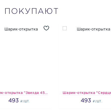
М
ПОКУПАЮТ
Шарик-открытка "Звезда 45 см" №1
493
493
493
493
₽/ШТ.
₽/ШТ.