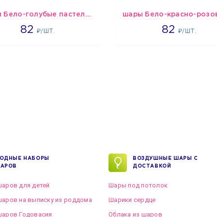
шары Бело-голубые пастельные
1637
1637
82
82
₽/ШТ.
₽/ШТ.
ОДНЫЕ НАБОРЫ
ВОЗДУШНЫЕ ШАРЫ С
АРОВ
ДОСТАВКОЙ
аров для детей
Шары под потолок
аров на выписку из роддома
Шарики сердце
шаров Годовасия
Облака из шаров