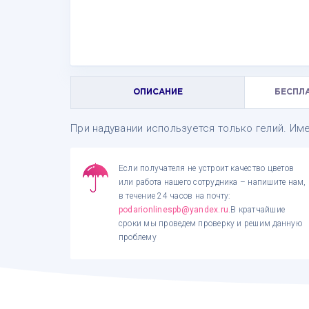
ОПИСАНИЕ
БЕСПЛ
При надувании используется только гелий. Име
Если получателя не устроит качество цветов
или работа нашего сотрудника – напишите нам,
в течение 24 часов на почту:
podarionlinespb@yandex.ru
.В кратчайшие
сроки мы проведем проверку и решим данную
проблему