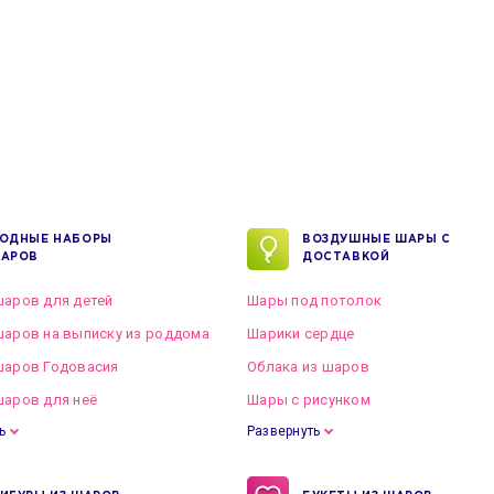
ОДНЫЕ НАБОРЫ
ВОЗДУШНЫЕ ШАРЫ С
АРОВ
ДОСТАВКОЙ
аров для детей
Шары под потолок
аров на выписку из роддома
Шарики сердце
шаров Годовасия
Облака из шаров
аров для неё
Шары с рисунком
ь
Развернуть