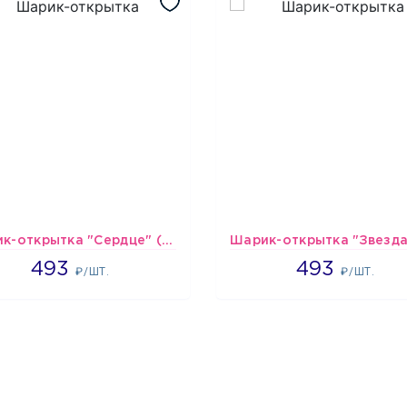
Шарик-открытка "Сердце" (45 см) - 2
493
493
493
493
₽/ШТ.
₽/ШТ.