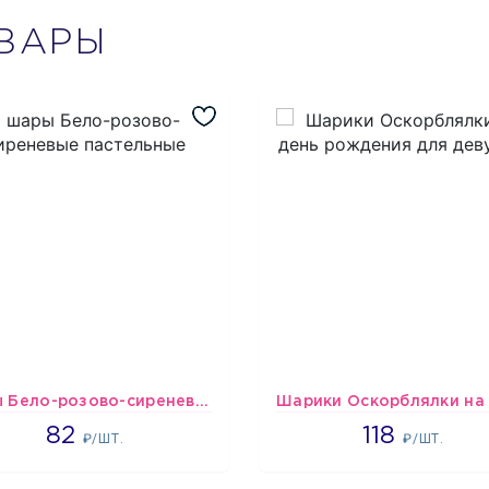
ВАРЫ
шары Бело-розово-сиреневые пастельные
1637
1766
82
118
₽/ШТ.
₽/ШТ.