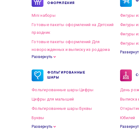
Ф
ОФОРМЛЕНИЯ
Mini наборы
Фигуры и
Готовые пакеты оформлений на Детский
Фигуры и
праздник
Фигуры и
Готовые пакеты оформлений Для
Фигуры и
новорожденных и выписку из роддома
Развернут
Развернуть
Готовые пакеты оформлений на Свадьбу
ФОЛЬГИРОВАННЫЕ
С
ШАРЫ
Фольгированные шары Цифры
День рож
Цифры для малышей
Выписка 
Фольгированные шары Буквы
Открытие
Буквы
Юбилей
Развернуть
Развернут