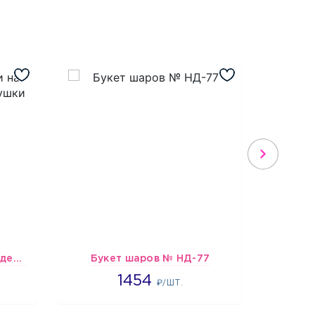
Шарики Оскорблялки на день рождения для девушки
Букет шаров № НД-77
Шарики 
1454
1454
₽/ШТ.