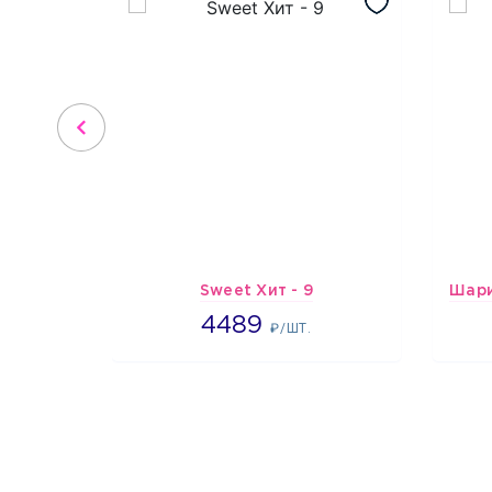
Sweet Хит - 9
4489
4489
₽/ШТ.