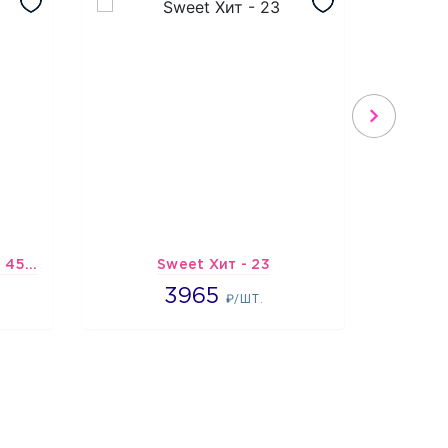
Шарик-открытка "Звезда 45 см" №1
Sweet Хит - 23
Подбо
3965
3965
3
₽/ШТ.