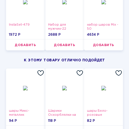
InstaSet-479
Набор для
набор шаров Mix -
мужчин-22
50
1972 P
2688 P
4634 P
ДОБАВИТЬ
ДОБАВИТЬ
ДОБАВИТЬ
К ЭТОМУ ТОВАРУ ОТЛИЧНО ПОДОЙДЕТ
шары Микс-
Шарики
шары Бело-
металлик
Оскорблялки на
розовые
день рождения для
пастельные
94 P
118 P
82 P
мужчины