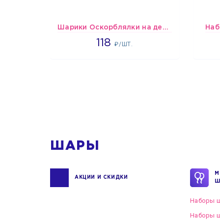
Шарики Оскорблялки на день рождения для мужчины
Наб
1766
118
₽/ШТ.
1
ШАРЫ
М
АКЦИИ И СКИДКИ
Ш
Наборы ш
Наборы ш