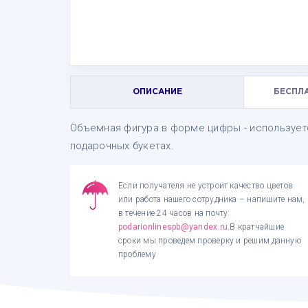
ОПИСАНИЕ
БЕСПЛ
Объемная фигура в форме цифры - используетс
подарочных букетах.
Если получателя не устроит качество цветов
или работа нашего сотрудника – напишите нам,
в течение 24 часов на почту:
podarionlinespb@yandex.ru
.В кратчайшие
сроки мы проведем проверку и решим данную
проблему