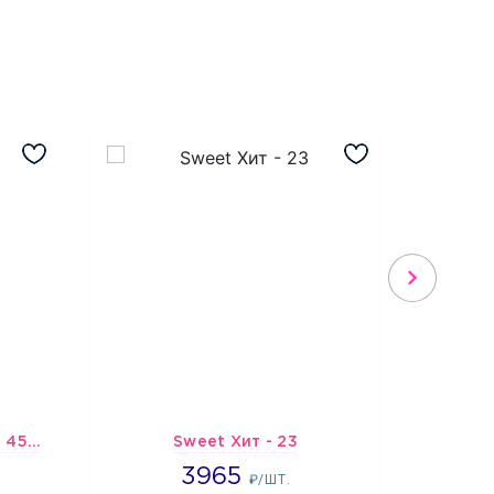
Шарик-открытка "Звезда 45 см" №1
Sweet Хит - 23
Х
3965
3965
3
₽/ШТ.