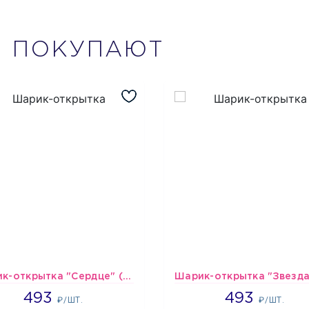
М
ПОКУПАЮТ
Шарик-открытка "Сердце" (45 см) - 2
493
493
493
493
₽/ШТ.
₽/ШТ.