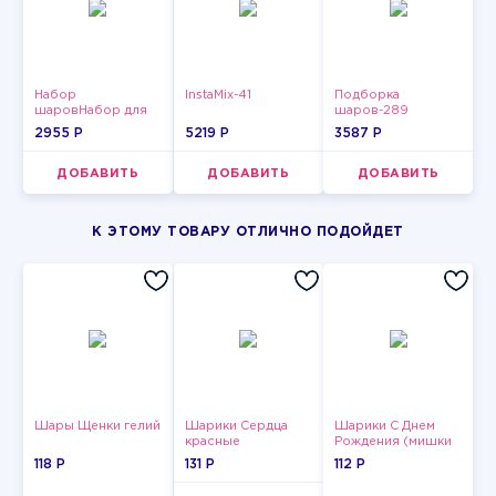
Набор
InstaMix-41
Подборка
шаровНабор для
шаров-289
мужчин-14
2955 P
5219 P
3587 P
ДОБАВИТЬ
ДОБАВИТЬ
ДОБАВИТЬ
К ЭТОМУ ТОВАРУ ОТЛИЧНО ПОДОЙДЕТ
Шары Щенки гелий
Шарики Сердца
Шарики С Днем
красные
Рождения (мишки
и тортики)
118 P
131 P
112 P